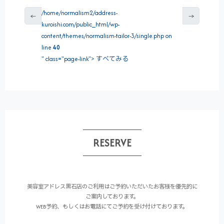
/home/normalism2/address-
←
→
kuroishi.com/public_html/wp-
content/themes/normalism-tailor-3/single.php on
line
40
" class="page-link"> すべてみる
RESERVE
美容室アドレス黒石店のご利用はご予約いただいたお客様を優先的に
ご案内しております。
WEB予約、もしくはお電話にてご予約を受け付けております。