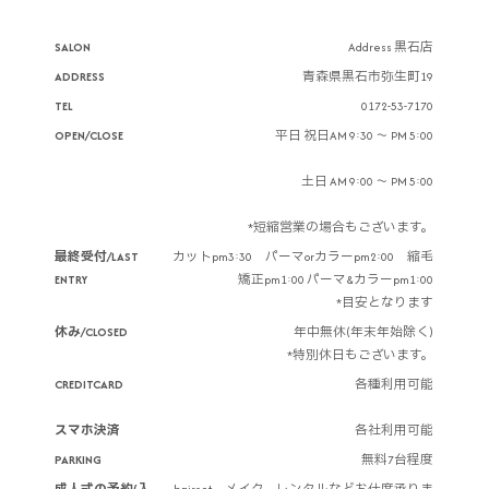
SALON
Address 黒石店
ADDRESS
青森県黒石市弥生町19
TEL
0172-53-7170
OPEN/CLOSE
平日 祝日AM 9:30 ～ PM 5:00
土日 AM 9:00 ～ PM 5:00
*短縮営業の場合もございます。
最終受付/LAST
カットpm3:30 パーマorカラーpm2:00 縮毛
ENTRY
矯正pm1:00 パーマ&カラーpm1:00
*目安となります
休み/CLOSED
年中無休(年末年始除く)
*特別休日もございます。
CREDITCARD
各種利用可能
スマホ決済
各社利用可能
PARKING
無料7台程度