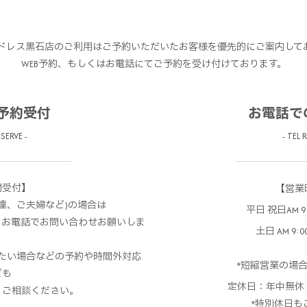
ドレス黒石店のご利用はご予約いただいたお客様を優先的にご案内して
WEB予約、もしくはお電話にてご予約を受け付けております。
の予約受付
お電話で
SERVE -
- TEL 
間受付】
【営業
達、ご夫婦など)の場合は
平日 祝日AM 9:3
、お電話でお問い合わせお願いしま
土日 AM 9:00
。
たい場合などの予約や時間外対応
*短縮営業の場
ども
定休日：年中無休
、ご相談ください。
*特別休日も