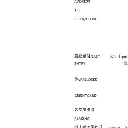
ADDRESS
TEL
OPEN/CLOSE
*
最終受付/LAST
カットpm3
ENTRY
毛矯
休み/CLOSED
CREDITCARD
スマホ決済
PARKING
成人式の予約(入
hairs