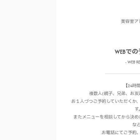
美容室ア
WEBで
- WEB RE
【24時
複数人(親子、兄弟、お友
お１人づつご予約していただくか
す
またメニューを相談してから決め
な
お電話にてご予約