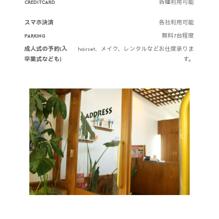
CREDITCARD
各種利用可能
スマホ決済
各社利用可能
PARKING
無料7台程度
成人式の予約(入
hairset、メイク、レンタルなどお仕度承りま
卒業式なども)
す。