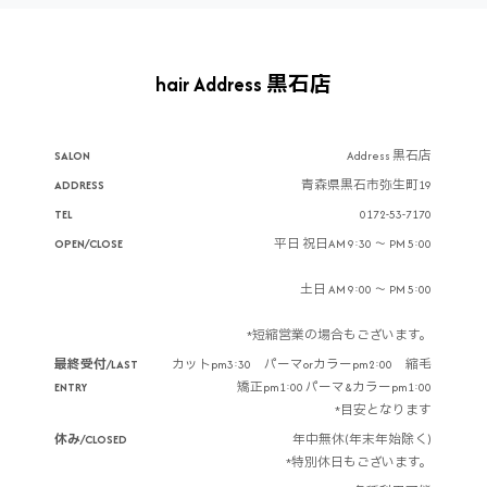
hair Address 黒石店
SALON
Address 黒石店
ADDRESS
青森県黒石市弥生町19
TEL
0172-53-7170
OPEN/CLOSE
平日 祝日AM 9:30 ～ PM 5:00
土日 AM 9:00 ～ PM 5:00
*短縮営業の場合もございます。
最終受付/LAST
カットpm3:30 パーマorカラーpm2:00 縮毛
ENTRY
矯正pm1:00 パーマ&カラーpm1:00
*目安となります
休み/CLOSED
年中無休(年末年始除く)
*特別休日もございます。