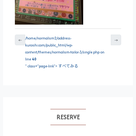
/home/normalism2/address-
←
→
kuroishi.com/public_html/wp-
content/themes/normalism-tailor-3/single.php on
line
40
" class="page-link"> すべてみる
RESERVE