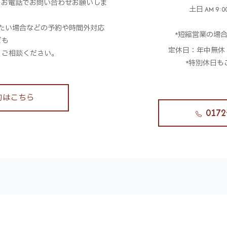
、お電話でお問い合わせお願いしま
土日 AM 9:00
。
たい場合などの予約や時間外対応
*短縮営業の場
ども
定休日：年中無休
、ご相談ください。
*特別休日も
約はこちら
0172