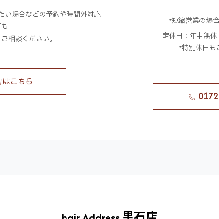
。
たい場合などの予約や時間外対応
*短縮営業の場
ども
定休日：年中無休
、ご相談ください。
*特別休日も
約はこちら
0172
hair Address 黒石店