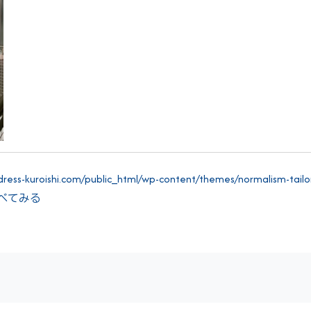
ess-kuroishi.com/public_html/wp-content/themes/normalism-tailor-
"> すべてみる