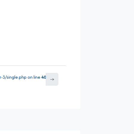
3/single.php on line
40
→