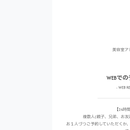
美容室ア
WEBで
- WEB RE
【24時
複数人(親子、兄弟、お友
お１人づつご予約していただくか