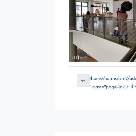
/home/normalism2/addr
←
" class="page-link