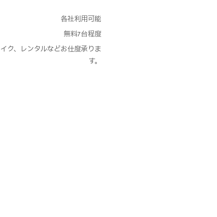
各社利用可能
無料7台程度
et、メイク、レンタルなどお仕度承りま
す。