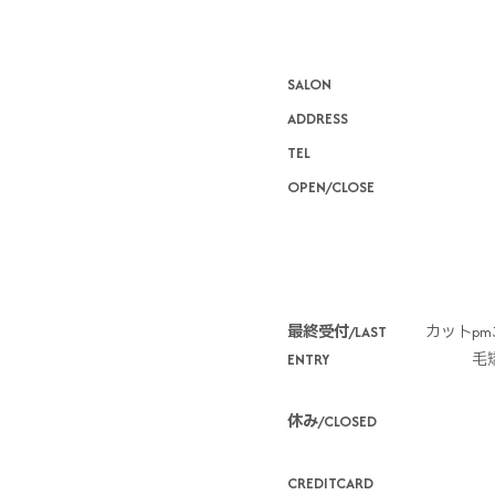
SALON
ADDRESS
TEL
OPEN/CLOSE
*
最終受付/LAST
カットpm3
ENTRY
毛矯
休み/CLOSED
CREDITCARD