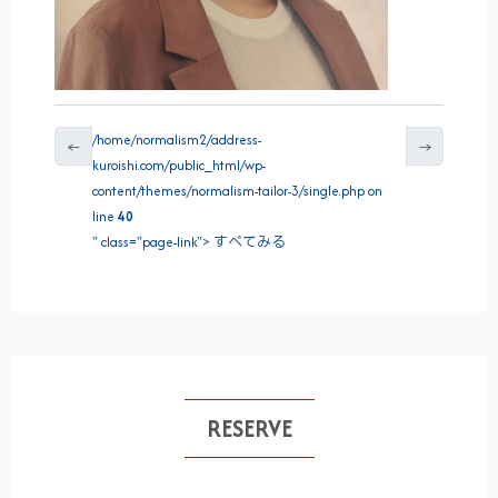
/home/normalism2/address-
←
→
kuroishi.com/public_html/wp-
content/themes/normalism-tailor-3/single.php on
line
40
" class="page-link"> すべてみる
RESERVE