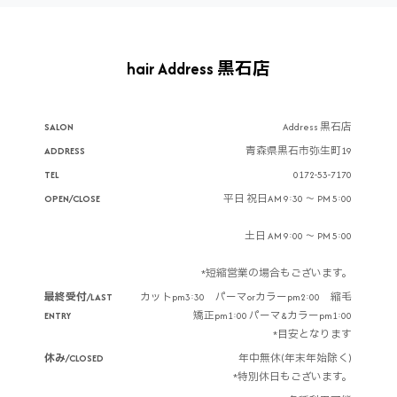
hair Address 黒石店
SALON
Address 黒石店
ADDRESS
青森県黒石市弥生町19
TEL
0172-53-7170
OPEN/CLOSE
平日 祝日AM 9:30 ～ PM 5:00
土日 AM 9:00 ～ PM 5:00
*短縮営業の場合もございます。
最終受付/LAST
カットpm3:30 パーマorカラーpm2:00 縮毛
ENTRY
矯正pm1:00 パーマ&カラーpm1:00
*目安となります
休み/CLOSED
年中無休(年末年始除く)
*特別休日もございます。