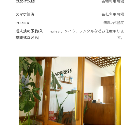
CREDITCARD
各種利用可能
スマホ決済
各社利用可能
PARKING
無料7台程度
成人式の予約(入
hairset、メイク、レンタルなどお仕度承りま
卒業式なども)
す。