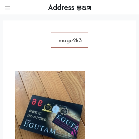
Address
黒石店
image2k3