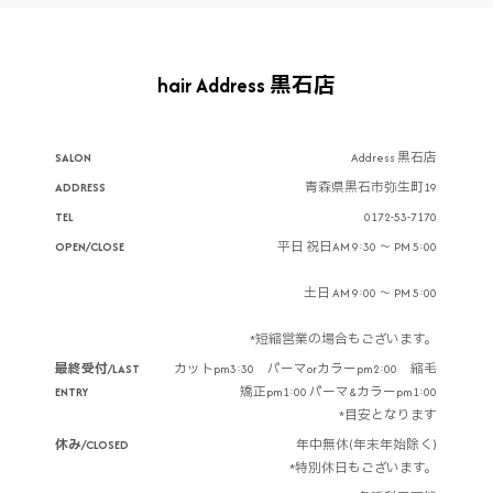
hair Address 黒石店
SALON
Address 黒石店
ADDRESS
青森県黒石市弥生町19
TEL
0172-53-7170
OPEN/CLOSE
平日 祝日AM 9:30 ～ PM 5:00
土日 AM 9:00 ～ PM 5:00
*短縮営業の場合もございます。
最終受付/LAST
カットpm3:30 パーマorカラーpm2:00 縮毛
ENTRY
矯正pm1:00 パーマ&カラーpm1:00
*目安となります
休み/CLOSED
年中無休(年末年始除く)
*特別休日もございます。