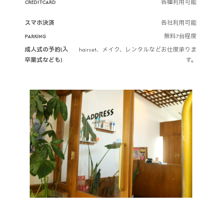
CREDITCARD
各種利用可能
スマホ決済
各社利用可能
PARKING
無料7台程度
成人式の予約(入
hairset、メイク、レンタルなどお仕度承りま
卒業式なども)
す。