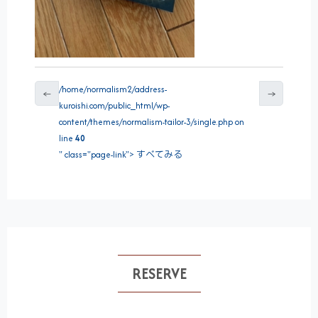
/home/normalism2/address-
←
→
kuroishi.com/public_html/wp-
content/themes/normalism-tailor-3/single.php on
line
40
" class="page-link"> すべてみる
RESERVE