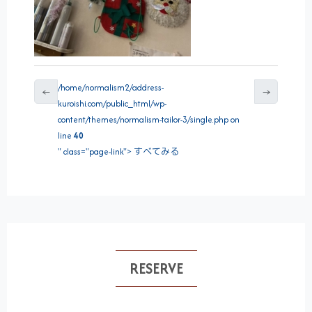
/home/normalism2/address-
←
→
kuroishi.com/public_html/wp-
content/themes/normalism-tailor-3/single.php on
line
40
" class="page-link"> すべてみる
RESERVE