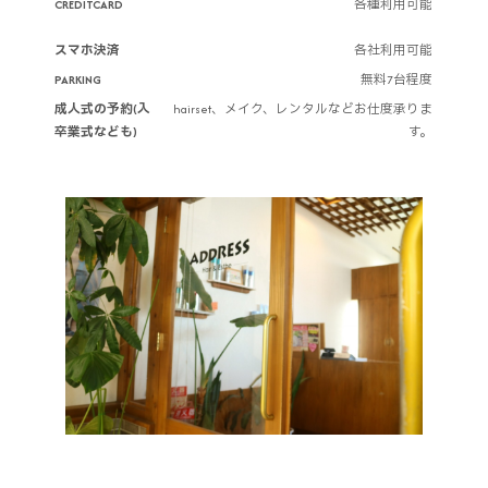
CREDITCARD
各種利用可能
スマホ決済
各社利用可能
PARKING
無料7台程度
成人式の予約(入
hairset、メイク、レンタルなどお仕度承りま
卒業式なども)
す。