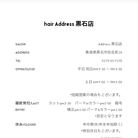
hair Address 黒石店
SALON
Address 黒石店
ADDRESS
青森県黒石市弥生町19
TEL
0172-53-7170
OPEN/CLOSE
平日 祝日AM 9:30 ～ PM 5:00
土日 AM 9:00 ～ PM 5:00
*短縮営業の場合もございます。
最終受付/LAST
カットpm3:30 パーマorカラーpm2:00 縮毛
ENTRY
矯正pm1:00 パーマ&カラーpm1:00
*目安となります
休み/CLOSED
年中無休(年末年始除く)
*特別休日もございます。