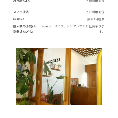
CREDITCARD
各種利用可能
スマホ決済
各社利用可能
PARKING
無料7台程度
成人式の予約(入
hairset、メイク、レンタルなどお仕度承りま
卒業式なども)
す。