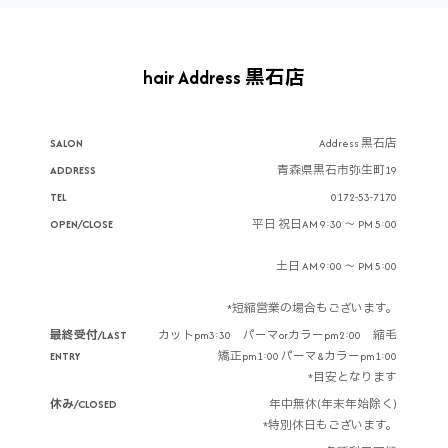
hair Address 黒石店
SALON
Address 黒石店
ADDRESS
青森県黒石市弥生町19
TEL
0172-53-7170
OPEN/CLOSE
平日 祝日AM 9:30 ～ PM 5:00
土日 AM 9:00 ～ PM 5:00
*短縮営業の場合もございます。
最終受付/LAST
カットpm3:30 パーマorカラーpm2:00 縮毛
ENTRY
矯正pm1:00 パーマ&カラーpm1:00
*目安となります
休み/CLOSED
年中無休(年末年始除く)
*特別休日もございます。