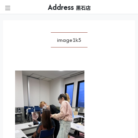
Address
黒石店
image1k5