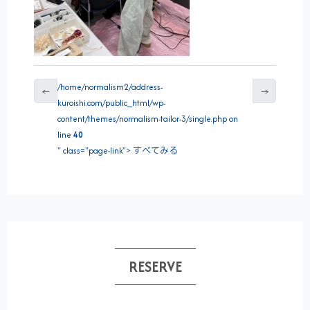
/home/normalism2/address-
←
→
kuroishi.com/public_html/wp-
content/themes/normalism-tailor-3/single.php on
line
40
" class="page-link"> すべてみる
RESERVE