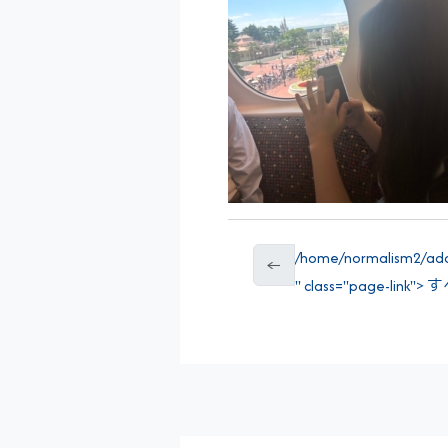
/home/normalism2/addr
←
" class="page-link