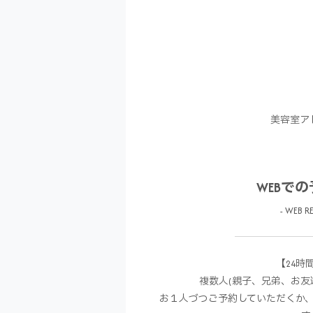
美容室ア
WEBで
- WEB RE
【24時
複数人(親子、兄弟、お友
お１人づつご予約していただくか