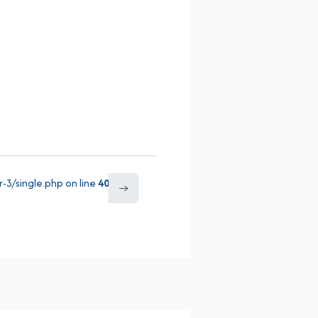
3/single.php on line
40
→