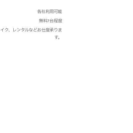
各社利用可能
無料7台程度
et、メイク、レンタルなどお仕度承りま
す。