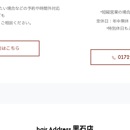
。
たい場合などの予約や時間外対応
*短縮営業の場
ども
定休日：年中無休
、ご相談ください。
*特別休日も
約はこちら
0172
hair Address 黒石店