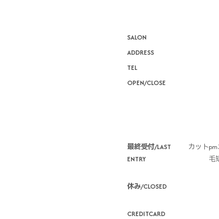
SALON
ADDRESS
TEL
OPEN/CLOSE
*
最終受付/LAST
カットpm3
ENTRY
毛矯
休み/CLOSED
CREDITCARD