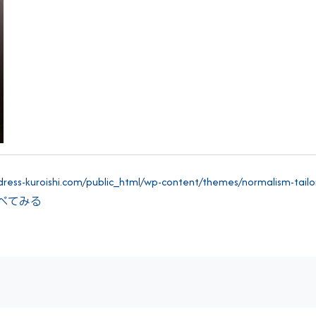
ess-kuroishi.com/public_html/wp-content/themes/normalism-tailor-
"> すべてみる