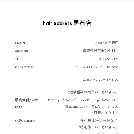
hair Address 黒石店
SALON
Address 黒石店
ADDRESS
青森県黒石市弥生町19
TEL
0172-53-7170
OPEN/CLOSE
平日 祝日AM 9:30 ～ PM 5:00
土日 AM 9:00 ～ PM 5:00
*短縮営業の場合もございます。
最終受付/LAST
カットpm3:30 パーマorカラーpm2:00 縮毛
ENTRY
矯正pm1:00 パーマ&カラーpm1:00
*目安となります
休み/CLOSED
年中無休(年末年始除く)
*特別休日もございます。