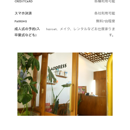
CREDITCARD
各種利用可能
スマホ決済
各社利用可能
PARKING
無料7台程度
成人式の予約(入
hairset、メイク、レンタルなどお仕度承りま
卒業式なども)
す。