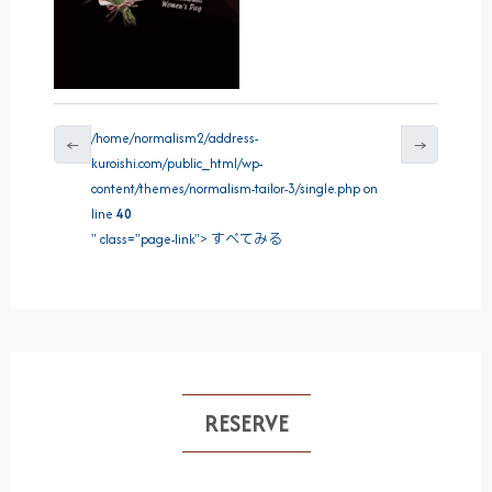
/home/normalism2/address-
←
→
kuroishi.com/public_html/wp-
content/themes/normalism-tailor-3/single.php on
line
40
" class="page-link"> すべてみる
RESERVE