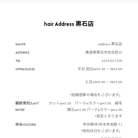
hair Address 黒石店
SALON
Address 黒石店
ADDRESS
青森県黒石市弥生町19
TEL
0172-53-7170
OPEN/CLOSE
平日 祝日AM 9:30 ～ PM 5:00
土日 AM 9:00 ～ PM 5:00
*短縮営業の場合もございます。
最終受付/LAST
カットpm3:30 パーマorカラーpm2:00 縮毛
ENTRY
矯正pm1:00 パーマ&カラーpm1:00
*目安となります
休み/CLOSED
年中無休(年末年始除く)
*特別休日もございます。