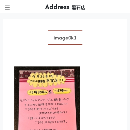
Address
黒石店
image0k1