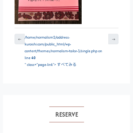
/home/normalism2/address-
←
→
kuroishi.com/public_html/wp-
content/themes/normalism-tailor-3/single.php on
line
40
" class="page-link"> すべてみる
RESERVE