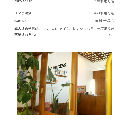
CREDITCARD
各種利用可能
スマホ決済
各社利用可能
PARKING
無料7台程度
成人式の予約(入
hairset、メイク、レンタルなどお仕度承りま
卒業式なども)
す。