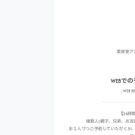
美容室ア
WEBで
- WEB RE
【24時
複数人(親子、兄弟、お友
お１人づつご予約していただくか