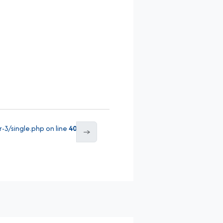
3/single.php on line
40
→