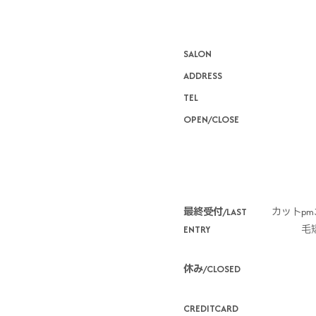
SALON
ADDRESS
TEL
OPEN/CLOSE
*
最終受付/LAST
カットpm3
ENTRY
毛矯
休み/CLOSED
CREDITCARD