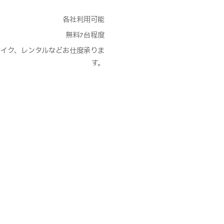
各社利用可能
無料7台程度
et、メイク、レンタルなどお仕度承りま
す。