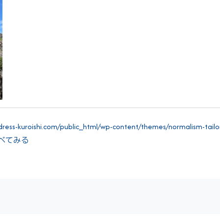
ess-kuroishi.com/public_html/wp-content/themes/normalism-tailor-
"> すべてみる