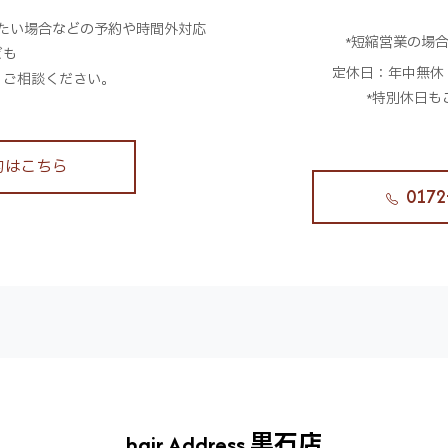
。
たい場合などの予約や時間外対応
*短縮営業の場
ども
定休日：年中無休
、ご相談ください。
*特別休日も
約はこちら
0172
hair Address 黒石店