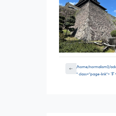
/home/normalism2/addr
←
" class="page-link