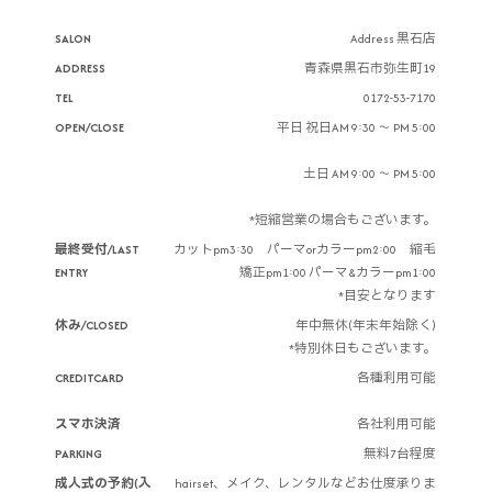
SALON
Address 黒石店
ADDRESS
青森県黒石市弥生町19
TEL
0172-53-7170
OPEN/CLOSE
平日 祝日AM 9:30 ～ PM 5:00
土日 AM 9:00 ～ PM 5:00
*短縮営業の場合もございます。
最終受付/LAST
カットpm3:30 パーマorカラーpm2:00 縮毛
ENTRY
矯正pm1:00 パーマ&カラーpm1:00
*目安となります
休み/CLOSED
年中無休(年末年始除く)
*特別休日もございます。
CREDITCARD
各種利用可能
スマホ決済
各社利用可能
PARKING
無料7台程度
成人式の予約(入
hairset、メイク、レンタルなどお仕度承りま